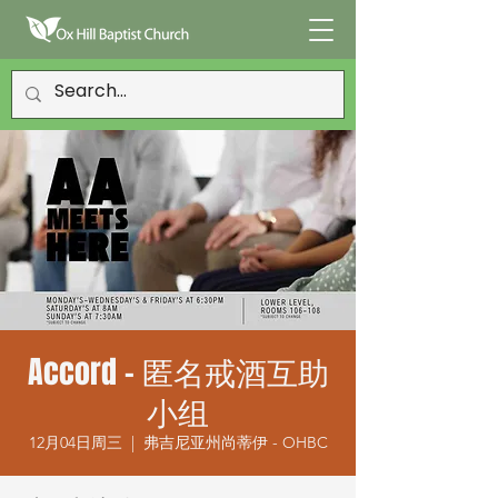
Accord - 匿名戒酒互助
小组
12月04日周三
  |  
弗吉尼亚州尚蒂伊 - OHBC