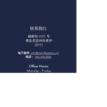
联系我们
榆树街 4101 号
弗吉尼亚州尚蒂伊
20151
电子邮件:
info@oxhillbaptist.org
电话：
703-378-5555
Office Hours:
Monday - Friday
9am - 3pm
*Closed for lunch daily from 1-
2 pm