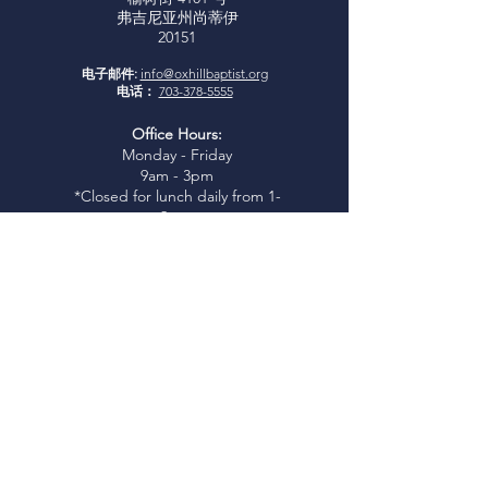
弗吉尼亚州尚蒂伊
20151
电子邮件:
info@oxhillbaptist.org
电话：
703-378-5555
Office Hours:
Monday - Friday
9am - 3pm
*Closed for lunch daily from 1-
2 pm
加入我们
周日查经：
上午 9:45-10:45
周日崇拜：
上午 11:00
I
glesia Rio Poderosa 礼拜：
下午
3:00
（西班牙语服务）