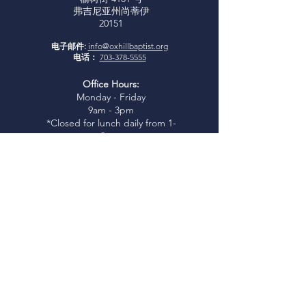
弗吉尼亚州尚蒂伊
20151
电子邮件:
info@oxhillbaptist.org
电话：
703-378-5555
Office Hours:
Monday - Friday
9am - 3pm
*Closed for lunch daily from 1-
2 pm
加入我们
周日查经：
上午 9:45-10:45
周日崇拜：
上午 11:00
I
glesia Rio Poderosa 礼拜：
下午
3:00
（西班牙语服务）