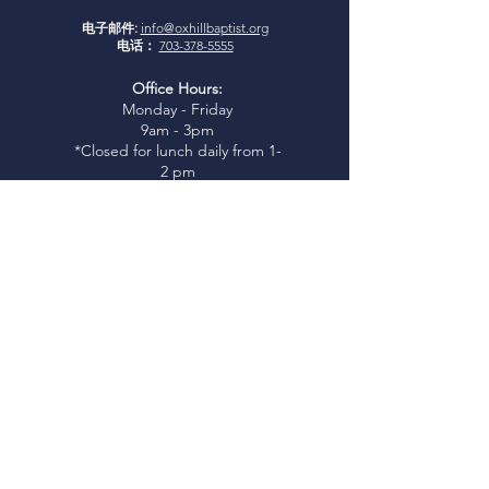
电子邮件:
info@oxhillbaptist.org
电话：
703-378-5555
Office Hours:
Monday - Friday
9am - 3pm
*Closed for lunch daily from 1-
2 pm
加入我们
周日查经：
上午 9:45-10:45
周日崇拜：
上午 11:00
I
glesia Rio Poderosa 礼拜：
下午
3:00
（西班牙语服务）