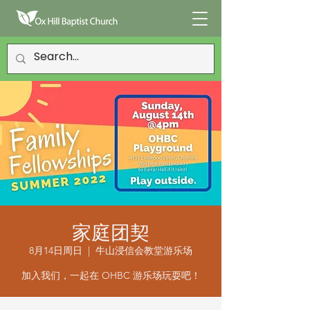
家庭团契
8月14日周日
  |  
牛山浸信会教堂游乐场
加入我们，一起在 OHBC 游乐场玩耍吧！