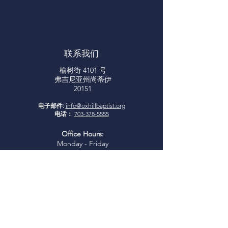
联系我们
榆树街 4101 号
弗吉尼亚州尚蒂伊
20151
电子邮件:
info@oxhillbaptist.org
电话：
703-378-5555
Office Hours:
Monday - Friday
9am - 3pm
*Closed for lunch daily from 1-
2 pm