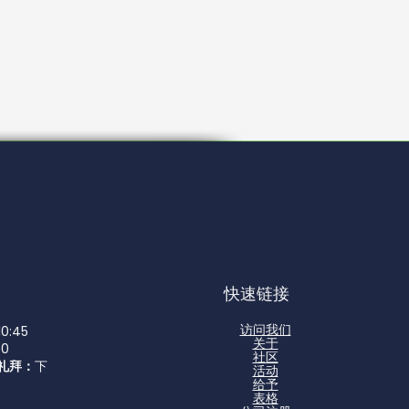
快速链接
访问我们
0:45
关于
00
社区
a 礼拜：
下
活动
给予
表格