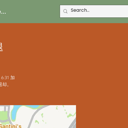
..
退
31 加
退却。