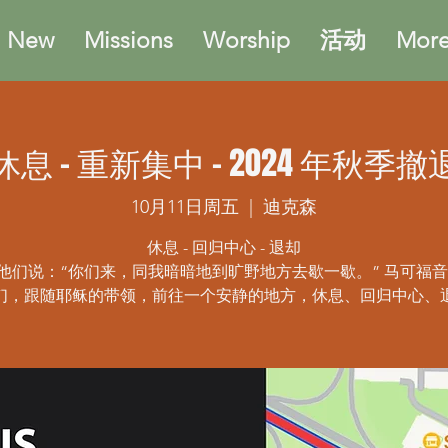
m New
Missions
Worship
活动
More.
休息 - 重新集中 - 2024 年秋季撤
10月11日周五
  |  
迪克森
休息 - 回归中心 - 退却
他们说：“你们来，同我暗暗地到旷野地方去歇一歇。” 马可福音 6:
们，跟随耶稣的带领，前往一个安静的地方，休息、回归中心、