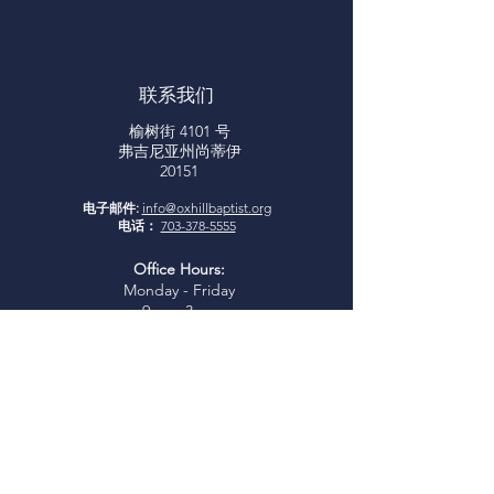
联系我们
榆树街 4101 号
弗吉尼亚州尚蒂伊
20151
电子邮件:
info@oxhillbaptist.org
电话：
703-378-5555
Office Hours:
Monday - Friday
9am - 3pm
*Closed for lunch daily from 1-
2 pm