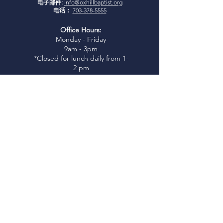
电子邮件:
info@oxhillbaptist.org
电话：
703-378-5555
Office Hours:
Monday - Friday
9am - 3pm
*Closed for lunch daily from 1-
2 pm
加入我们
周日查经：
上午 9:45-10:45
周日崇拜：
上午 11:00
I
glesia Rio Poderosa 礼拜：
下午
3:00
（西班牙语服务）
*托儿所开放时间为周日上午 9:45